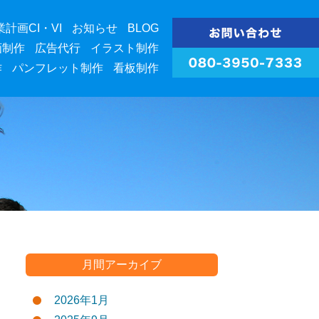
業計画CI・VI
お知らせ
BLOG
画制作
広告代行
イラスト制作
作
パンフレット制作
看板制作
月間アーカイブ
2026年1月