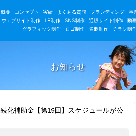
社概要
コンセプト
実績
よくある質問
ブランディング
事
ウェブサイト制作
LP制作
SNS制作
通販サイト制作
動
グラフィック制作
ロゴ制作
名刺制作
チラシ制
お知らせ
持続化補助金【第19回】スケジュールが公