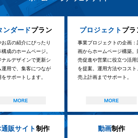
タンダード
プラン
プロジェクト
プラ
やお店の紹介にぴったり
事業プロジェクトの企画：
本構成のホームページ。
画からホームページ構築。
ジナルデザインで更新シ
売促進や営業に役立つ活用
ム運用で、集客につなが
を提案。運用方法やコスト
用をサポートします。
売上計画までサポート。
C通販サイト
制作
動画
制作