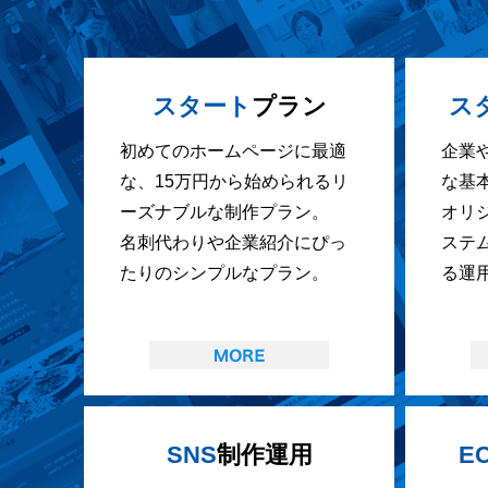
スタート
プラン
ス
初めてのホームページに最適
企業
な、15万円から始められるリ
な基
ーズナブルな制作プラン。
オリ
名刺代わりや企業紹介にぴっ
ステ
たりのシンプルなプラン。
る運
SNS
制作運用
E